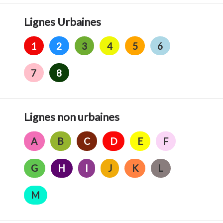
Lignes Urbaines
1
2
3
4
5
6
7
8
Lignes non urbaines
A
B
C
D
E
F
G
H
I
J
K
L
M