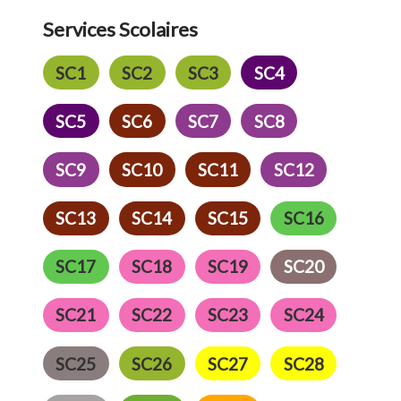
Services Scolaires
SC1
SC2
SC3
SC4
SC5
SC6
SC7
SC8
SC9
SC10
SC11
SC12
SC13
SC14
SC15
SC16
SC17
SC18
SC19
SC20
SC21
SC22
SC23
SC24
SC25
SC26
SC27
SC28